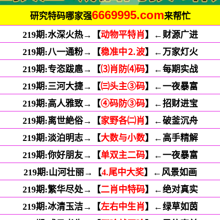
6669995.com
研究特码哪家强
来帮忙
219期:
水深火热→【
动物平特肖
】←财源广进
219期:
八一通粉→【
稳准中⒉波
】←万家灯火
219期:
专恣跋扈→【
⑶肖防⑷码
】←每期实战
219期:
三河大捷→【
㈢头主③码
】←一夜暴富
219期:
高人雅致→【
④码防③码
】←招财进宝
219期:
离世絶俗→【
家野各㈡肖
】←破釜沉舟
219期:
淡泊明志→【
大数与小数
】←高手精解
219期:
你好朋友→【
单双主二码
】←一夜暴富
219期:
山河壮丽→【
4.尾中大奖
】←风景如画
219期:
繁华尽处→【
二肖中特码
】←绝对真实
219期:
冰清玉洁→【
左右中生肖
】←绿草如茵