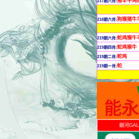
猪羊牛鸡
217期六肖:
狗猴猪牛
218期六肖:
蛇鸡猴牛
219期六肖:
蛇鸡猴牛
219期四肖:
蛇鸡
219期二肖:
蛇
219期一肖:
能永
銀河GAL