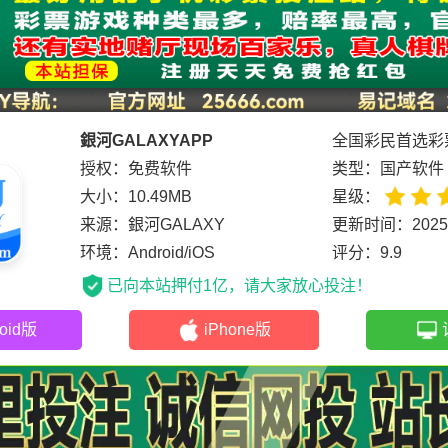
銀河GALAXYAPP
全国彩民首选彩
授权：免费软件
类型：国产软件
大小：10.49MB
星级：
来源：銀河GALAXY
更新时间：2025.
环境：Android/iOS
评分：9.9
已向本站押付1亿，请大家放心投注！
roid版
iPhone版