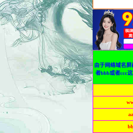
由于网络域名屏
者bbb或者c
ww
aa
bb