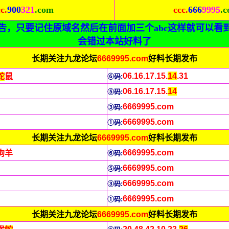
c.
900
321
.com
ccc.
666
9995
.
告，只要记住原域名然后在前面加三个abc这样就可以看
会错过本站好料了
长期关注九龙论坛
6669995.com
好料长期发布
06.16.17.15.
14
.31
蛇
鼠
⑥码:
06.16.17.15.
14
⑤码:
6669995.com
③码:
6669995.com
①码:
长期关注九龙论坛
6669995.com
好料长期发布
6669995.com
狗羊
⑥码:
6669995.com
⑤码:
6669995.com
③码:
6669995.com
①码:
长期关注九龙论坛
6669995.com
好料长期发布