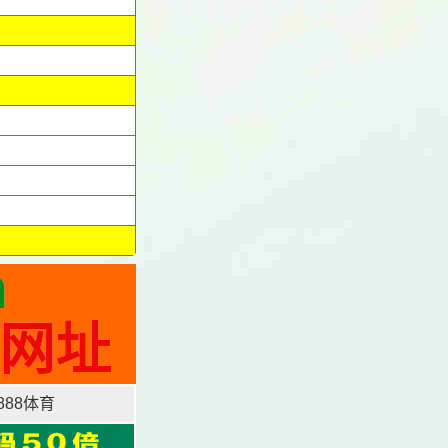
m
网址
888体育