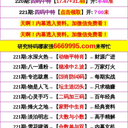
220期:
四码中特
【
17.47+31.
48
】开:
羊48
准
221期:
四码中特
【
点击领取
】开:
？00
未
天啊！内幕透入资料。加微信免费看！
天啊！内幕透入资料。加微信免费看！
6669995.com
研究特码哪家强
来帮忙
221期:
水深火热→【
动物平特肖
】←财源广进
221期:
八一通粉→【
稳准中⒉波
】←万家灯火
221期:
专恣跋扈→【
⑶肖防⑷码
】←每期实战
221期:
物是人飞→【
坛主送⑵头
】←只求稳赚
221期:
心灵手巧→【
二码加三码
】←百年经典
221期:
烽火之地→【
家野中生肖
】←经典资料
221期:
淡泊明志→【
大数与小数
】←高手精解
221期:
雪花啤酒→【
合数单与双
】←内幕玄机