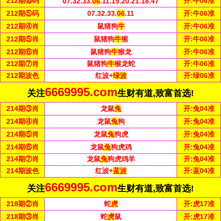
212
期⑩码
开:
牛06准
07.32.33.
06
.11.19.20.21.18.47
212
期⑤
码
07.32.33.
06
.11
开:
牛06准
212
期④肖
鼠猪狗
牛
开:
牛06准
212
期⑤肖
鼠猪狗
牛
猴
开:
牛06准
212
期⑥肖
鼠猪狗
牛
猴龙
开:
牛06准
212
期⑦肖
鼠猪狗
牛
猴龙蛇
开:
牛06准
212
期波色
红波+
绿波
开:
绿06准
6669995.com
关注
生财有道,致富首选!
214
期③肖
龙鼠
兔
开:
兔04准
214
期④肖
龙鼠
兔
狗
开:
兔04准
214
期⑤肖
龙鼠
兔
狗虎
开:
兔04准
214
期⑥肖
龙鼠
兔
狗虎鸡
开:
兔04准
214
期⑦肖
龙鼠
兔
狗虎鸡羊
开:
兔04准
214
期波色
红波+
蓝波
开:
蓝04准
6669995.com
关注
生财有道,致富首选!
218
期②肖
蛇
虎
开:
虎17准
218
期③肖
蛇
虎
鼠
开:
虎17准