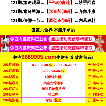
221期:旅途观星→【
平特⑵肖连
】←妙手回春
221期:索马里海→【
⑵肖加⑶码
】←奔向小康
221期:侏儒一节→【
原创★⑿码
】←内幕狠料
覆盖六合界,不服来单挑
6669995.com
关注
生财有道,致富首选!
206
期⑩码
开:
猴47准
10.20.03.38.
47
.22.32.15.26.35
206
期⑤
码
10.20.03.38.
47
开:
猴47准
206
期⑤肖
鸡猪龙蛇
猴
开:
猴47准
206
期⑥肖
鸡猪龙蛇
猴
羊
开:
猴47准
206
期⑦肖
鸡猪龙蛇
猴
羊虎
开:
猴47准
206
期平肖
哈巴
狗
开:
狗09准
206
期波色
绿波+
蓝波
开:
蓝47准