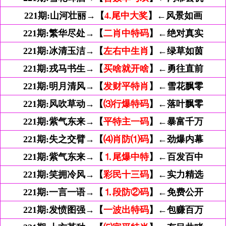
221期:
山河壮丽→【
4.尾中大奖
】←风景如画
221期:
繁华尽处→【
二肖中特码
】←绝对真实
221期:
冰清玉洁→【
左右中生肖
】←绿草如茵
221期:
戎马书生→【
买啥就开啥
】←勇往直前
221期:
明月清风→【
发财平特肖
】←雪花飘零
221期:
风吹草动→【
⑶行爆特码
】←落叶飘零
221期:
紫气东来→【
平特主一码
】←暴富千万
221期:
失之交臂→【
⑷肖防⑴码
】←劲爆内幕
221期:
紫气东来→【
⒈尾爆中特
】←百发百中
221期:
笑拥冷风→【
彩民十三码
】←实力精选
221期:
一言一语→【
⒈段防②码
】←免费公开
221期:
发愤图强→【
一波出特码
】←包赚百万