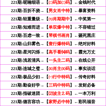
221期:
呢喃细语→【
㈡码加㈡码
】←金钱时代
221期:
百折不挠→【
男女肖中特
】←暴富资料
221期:
轻重量级→【
㈦肖期期中
】←中奖第一
221期:
知难而进→【
单双爆中特
】←不容错过
221期:
百虑一致→【
琴棋书画肖
】←砸死黑庄
221期:
山归雾色→【
壹行爆特码
】←绝对好料
221期:
星河闪烁→【
高手看⒁码
】←霞光万丈
221期:
浅若清风→【
一头主二码
】←在线公开
221期:
连城之璧→【
㈤肖主㈤码
】←事实说话
221期:
极品少妇→【
㈠行中特码
】←传奇好料
221期:
勤奋好学→【
三码中特码
】←发财必备
221期:
指破迷团→【
⑵波主⒉码
】←一本万利
221期:
德言容功→【
家野必中特
】←彩民福音