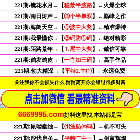
221期:
镜花水月→【
稳禁半波路
】←火爆全球
221期:
南日涛声→【
⑶个半单双
】←巅峰之作
221期:
海阔天空→【
①波中大奖
】←精准爆特
221期:
我最懂你→【
③码防①码
】←绝对精彩
221期:
陌路荒年→【
⒈尾中大奖
】←诚信可靠
221期:
鹤发鸡皮→【
一肖加三码
】←高手作品
221期:
勃大精深→【
平特2.中⑴
】←永远免费
关注我你不会损失什么.悄悄离开你会错过很多财富
6669995.com
好料这里找,本站都是宝
221期:鼠啮蠧蚀→【
⑴波防㈢码
】←机不可失
221期:殷忧启圣→【
平特二中一
】←创富辉煌