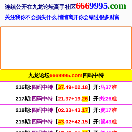
666
9995
.com
连续公开在九龙论坛高手社区
关注我你不会损失什么.悄悄离开你会错过很多财富
九龙论坛
6669995.com
四码中特
216期:
四码中特
【
37
.49+02.18
】开:
马37
准
217期:
四码中特
【
21.37+19.
26
】开:
蛇26
准
218期:
四码中特
【
02.33+43.
17
】开:
虎17
准
219期:
四码中特
【
43
.02+42.15
】开:
鼠43
准