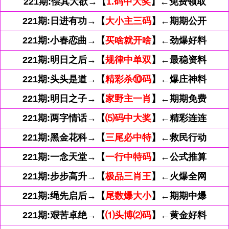
221期:偿其大欲→【
1.码中大奖
】←免费领取
221期:日进有功→【
大小主三码
】←期期公开
221期:小春恋曲→【
买啥就开啥
】←劲爆好料
221期:明日之后→【
规律中单双
】←最稳资料
221期:头头是道→【
精彩杀⑩码
】←爆庄神料
221期:明日之子→【
家野主一肖
】←期期免费
221期:两字情话→【
⑸码中大奖
】←精彩连连
221期:黑金花科→【
三尾必中特
】←救民行动
221期:一念天堂→【
一行中特码
】←公式推算
221期:步步高升→【
极品三肖王
】←火爆全网
221期:绳先启后→【
尾数爆大小
】←期期中爆
221期:艰苦卓绝→【
⑴头博⑵码
】←黄金好料