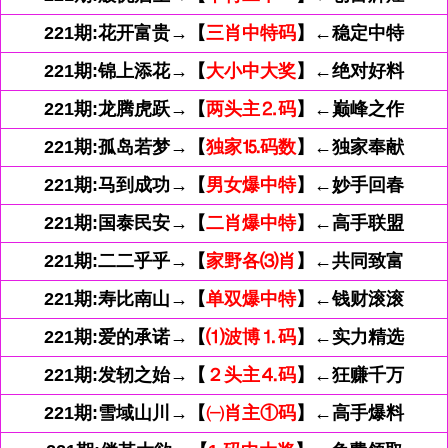
221期:花开富贵→【
三肖中特码
】←稳定中特
221期:锦上添花→【
大小中大奖
】←绝对好料
221期:龙腾虎跃→【
两头主⒉码
】←巅峰之作
221期:孤岛若梦→【
独家⒖码数
】←独家奉献
221期:马到成功→【
男女爆中特
】←妙手回春
221期:国泰民安→【
二肖爆中特
】←高手联盟
221期:二二乎乎→【
家野各⑶肖
】←共同致富
221期:寿比南山→【
单双爆中特
】←钱财滚滚
221期:爱的承诺→【
⑴波博⒈码
】←实力精选
221期:发轫之始→【
２头主⒋码
】←狂赚千万
221期:雪域山川→【
㈠肖主①码
】←高手爆料